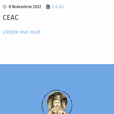
8 Noiembrie 2022
C.E.A.C.
CEAC
citește mai mult