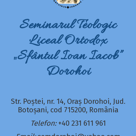
Seminarul Teologic
Liceal Ortodox
„Sfântul Ioan Iacob”
Dorohoi
Str. Poștei, nr. 14, Oraș Dorohoi, Jud.
Botoșani, cod 715200, România
Telefon:
+40 231 611 961