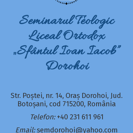
Seminarul Teologic
Liceal Ortodox
„Sfântul Ioan Iacob”
Dorohoi
Str. Poștei, nr. 14, Oraș Dorohoi, Jud.
Botoșani, cod 715200, România
Telefon:
+40 231 611 961
Email:
semdorohoi@yahoo.com