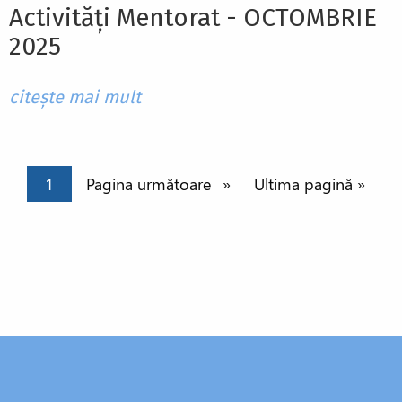
Activități Mentorat - OCTOMBRIE
2025
citește mai mult
Paginație
Pagina curentă
1
Pagina următoare
Pagina următoare
Ultima pagină
Ultima pagină »