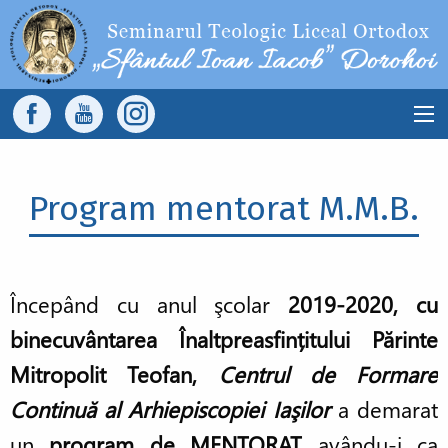
Sari la conținutul principal
Main
navigation
Program mentorat M.M.B.
Începând cu anul şcolar
2019-2020, cu
binecuvântarea Înaltpreasfințitului Părinte
Mitropolit Teofan,
Centrul de Formare
Continuă al Arhiepiscopiei Iaşilor
a demarat
un
program de MENTORAT
avându-i ca