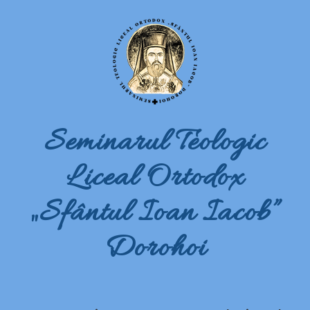
Seminarul Teologic
Liceal Ortodox
„Sfântul Ioan Iacob”
Dorohoi