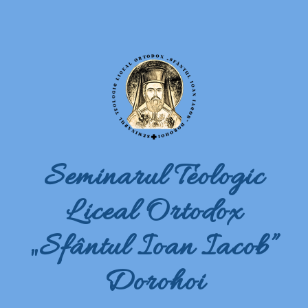
Seminarul Teologic
Liceal Ortodox
„Sfântul Ioan Iacob”
Dorohoi