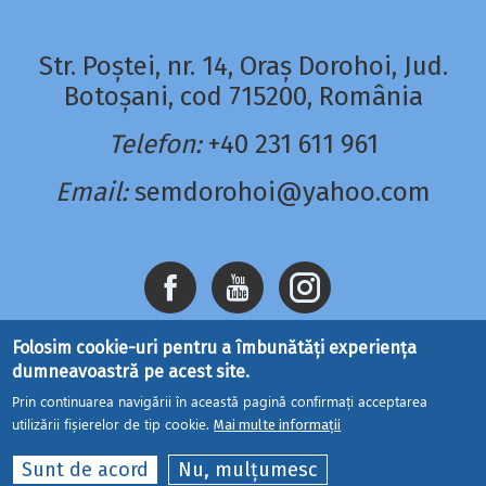
Str. Poștei, nr. 14, Oraș Dorohoi, Jud.
Botoșani, cod 715200, România
Telefon:
+40 231 611 961
Email:
semdorohoi@yahoo.com
Folosim cookie-uri pentru a îmbunătăți experiența
dumneavoastră pe acest site.
Prin continuarea navigării în această pagină confirmați acceptarea
utilizării fișierelor de tip cookie.
Mai multe informații
Site dezvoltat de
DOXOLOGIA MEDIA
, Mitropolia
Sunt de acord
Nu, mulțumesc
Moldovei și Bucovinei | ©
seminaruldorohoi.ro