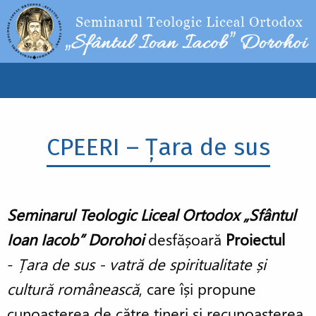
Sari la conținutul principal
Main
navigation
CPEERI – Țara de sus
Seminarul Teologic Liceal Ortodox „Sfântul
Ioan Iacob” Dorohoi
desfășoară
Proiectul
-
Țara de sus - vatră de spiritualitate și
cultură românească
, care își propune
cunoașterea de către tineri și recunoașterea