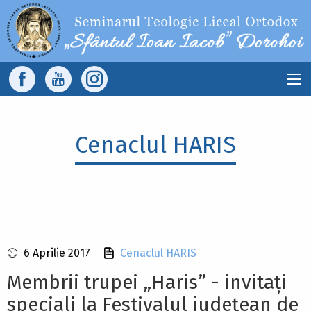
Sari la conținutul principal
Main
navigation
Cenaclul HARIS
6 Aprilie 2017
Cenaclul HARIS
Membrii trupei „Haris” - invitați
speciali la Festivalul județean de