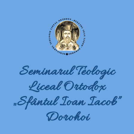
Seminarul Teologic
Liceal Ortodox
„Sfântul Ioan Iacob”
Dorohoi