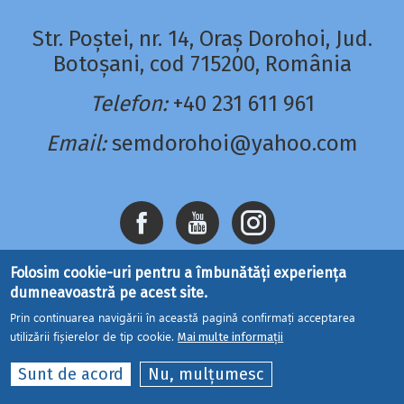
Str. Poștei, nr. 14, Oraș Dorohoi, Jud.
Botoșani, cod 715200, România
Telefon:
+40 231 611 961
Email:
semdorohoi@yahoo.com
Folosim cookie-uri pentru a îmbunătăți experiența
dumneavoastră pe acest site.
Prin continuarea navigării în această pagină confirmați acceptarea
utilizării fișierelor de tip cookie.
Mai multe informații
Site dezvoltat de
DOXOLOGIA MEDIA
, Mitropolia
Sunt de acord
Nu, mulțumesc
Moldovei și Bucovinei | ©
seminaruldorohoi.ro