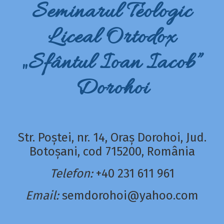
Seminarul Teologic
Liceal Ortodox
„Sfântul Ioan Iacob”
Dorohoi
Str. Poștei, nr. 14, Oraș Dorohoi, Jud.
Botoșani, cod 715200, România
Telefon:
+40 231 611 961
Email:
semdorohoi@yahoo.com