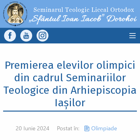
Sari la conținutul principal
Main
navigation
Premierea elevilor olimpici
din cadrul Seminariilor
Teologice din Arhiepiscopia
Iașilor
20 Iunie 2024
Postat în:
Olimpiade