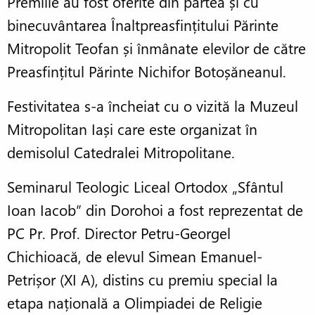
Premiile au fost oferite din partea și cu
binecuvântarea Înaltpreasfințitului Părinte
Mitropolit Teofan și înmânate elevilor de către
Preasfințitul Părinte Nichifor Botoșăneanul.
Festivitatea s-a încheiat cu o vizită la Muzeul
Mitropolitan Iași care este organizat în
demisolul Catedralei Mitropolitane.
Seminarul Teologic Liceal Ortodox „Sfântul
Ioan Iacob” din Dorohoi a fost reprezentat de
PC Pr. Prof. Director Petru-Georgel
Chichioacă, de elevul Simean Emanuel-
Petrișor (XI A), distins cu premiu special la
etapa națională a Olimpiadei de Religie