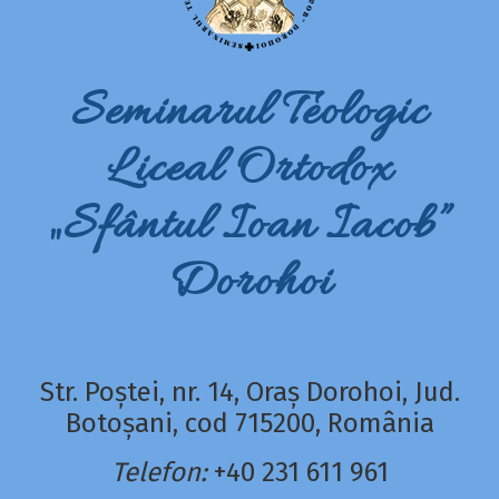
Seminarul Teologic
Liceal Ortodox
„Sfântul Ioan Iacob”
Dorohoi
Str. Poștei, nr. 14, Oraș Dorohoi, Jud.
Botoșani, cod 715200, România
Telefon:
+40 231 611 961