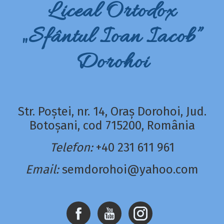
Liceal Ortodox
„Sfântul Ioan Iacob”
Dorohoi
Str. Poștei, nr. 14, Oraș Dorohoi, Jud.
Botoșani, cod 715200, România
Telefon:
+40 231 611 961
Email:
semdorohoi@yahoo.com