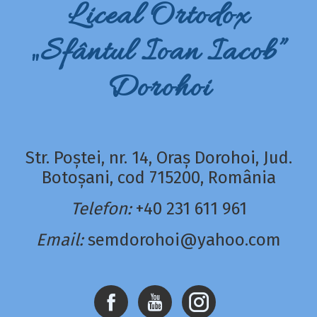
Liceal Ortodox
„Sfântul Ioan Iacob”
Dorohoi
Str. Poștei, nr. 14, Oraș Dorohoi, Jud.
Botoșani, cod 715200, România
Telefon:
+40 231 611 961
Email:
semdorohoi@yahoo.com