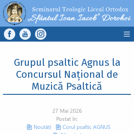
Sari la conținutul principal
Main
navigation
Grupul psaltic Agnus la
Concursul Național de
Muzică Psaltică
27 Mai 2026
Postat în:
Noutăți
Corul psaltic AGNUS