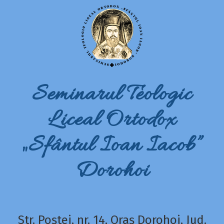
Seminarul Teologic
Liceal Ortodox
„Sfântul Ioan Iacob”
Dorohoi
Str. Poștei, nr. 14, Oraș Dorohoi, Jud.