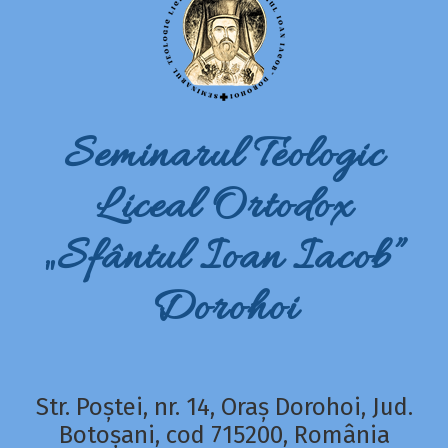
Seminarul Teologic
Liceal Ortodox
„Sfântul Ioan Iacob”
Dorohoi
Str. Poștei, nr. 14, Oraș Dorohoi, Jud.
Botoșani, cod 715200, România