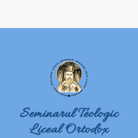
Seminarul Teologic
Liceal Ortodox