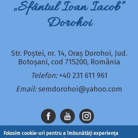
„Sfântul Ioan Iacob”
Dorohoi
Str. Poștei, nr. 14, Oraș Dorohoi, Jud.
Botoșani, cod 715200, România
Telefon:
+40 231 611 961
Email:
semdorohoi@yahoo.com
Folosim cookie-uri pentru a îmbunătăți experiența