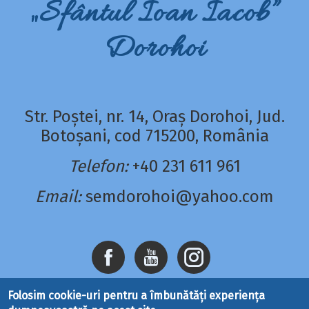
„Sfântul Ioan Iacob”
Dorohoi
Str. Poștei, nr. 14, Oraș Dorohoi, Jud.
Botoșani, cod 715200, România
Telefon:
+40 231 611 961
Email:
semdorohoi@yahoo.com
Folosim cookie-uri pentru a îmbunătăți experiența