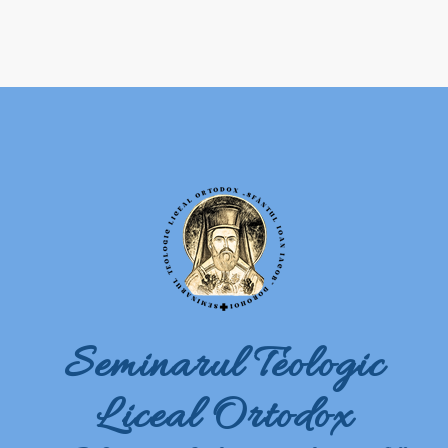
Seminarul Teologic
Liceal Ortodox